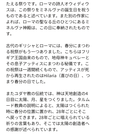
たえる祭りです。ローマの詩人オウィディウ
スは、この祭りをミネルヴァの誕生日を祝う
ものであると述べています。また別の作家に
よれば、ローマの聖なる丘のひとつにあるミ
ネルヴァ神殿は、この日に奉納されたもので
す。
古代のギリシャとローマには、春分にまつわ
る祝祭がもう一つありました。こちらはフリ
ギア王国由来のもので、地母神キュベレーと
その息子アッティスにまつわる秘儀です。こ
の祝祭は一週間続くもので、アッティスが死
から再生されたのはHilaria（喜びの日）、つ
まり春分の日でした。
またユダヤ教の伝統では、神は天地創造の4
日目に太陽、月、星をつくりました。タルム
ード教典の説明によると、太陽はつくられた
時に春分の位置に置かれ、28年ごとにそこ
へ戻ってきます。28年ごとに唱えられている
祈りの言葉もあり、そこでは太陽の創造者へ
の感謝が述べられています。