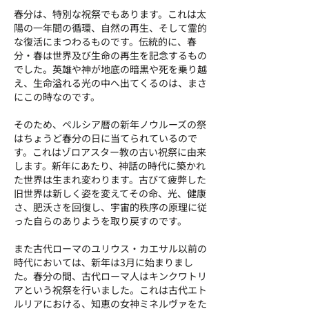
春分は、特別な祝祭でもあります。これは太
陽の一年間の循環、自然の再生、そして霊的
な復活にまつわるものです。伝統的に、春
分・春は世界及び生命の再生を記念するもの
でした。英雄や神が地底の暗黒や死を乗り越
え、生命溢れる光の中へ出てくるのは、まさ
にこの時なのです。
そのため、ペルシア暦の新年ノウルーズの祭
はちょうど春分の日に当てられているので
す。これはゾロアスター教の古い祝祭に由来
します。新年にあたり、神話の時代に築かれ
た世界は生まれ変わります。古びて疲弊した
旧世界は新しく姿を変えてその命、光、健康
さ、肥沃さを回復し、宇宙的秩序の原理に従
った自らのありようを取り戻すのです。
また古代ローマのユリウス・カエサル以前の
時代においては、新年は3月に始まりまし
た。春分の間、古代ローマ人はキンクワトリ
アという祝祭を行いました。これは古代エト
ルリアにおける、知恵の女神ミネルヴァをた