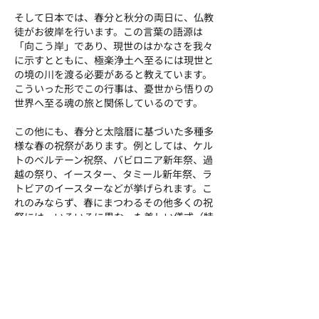
そして日本では、春分と秋分の両日に、仏教
徒がお彼岸を行います。この言葉の語源は
「向こう岸」であり、現世のはかなさを我々
に示すとともに、極楽浄土へ至るには現世と
の境の川を渡る必要があると教えています。
こういった形でこの行事は、憂世から悟りの
世界へ至る魂の旅と関係しているのです。
この他にも、春分と太陰暦に基づいた多種多
様な春の祝祭があります。例としては、ケル
トのベルテーン祝祭、バビロニア新年祭、過
越の祭り、イースター、タミール新年祭、ラ
トビアのイースターなどが挙げられます。こ
れのみならず、春にまつわるその他多くの祝
祭には、いろいろに異なった美しい儀式（特
に浄化のためのもの）があります。それらの
儀式は、その祝祭の聖なる時間を明確に示
し、祝祭の意味するところへ私たちを導いて
くれるのです。
私たちも、自然の中の生きた一部として、春
の中で心を崇高な太陽へと開き、のびやかに