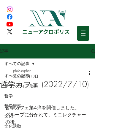
​ニューアクロポリス
記事
すべての記事
philosopher
すべての記事
2022年7月13日
哲学カフェ (2022/7/10)
ボランティア活動
哲学
哲学講座
哲学カフェ第4弾を開催しました。
グループに分かれて、ミニレクチャー
文化
の後、
文化活動