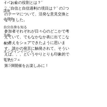
1. “お金の役割とは？”
イベント
2. “自信と自信過剰の境目は？” の2つ
講座
のテーマについて、活発な意見交換と
心理学
なりました。
自分自身を知る
参加者それぞれが日々心のどこかで考
京都
えていて、でもなかなか表に出てこな
い考えをシェアできたように思いま
横浜
す。誰かの発言に触発されて、そうい
オンラインイベント
えば、、、というやりとりも印象的で
哲学カフェ
した。
第5弾開催をお楽しみに！