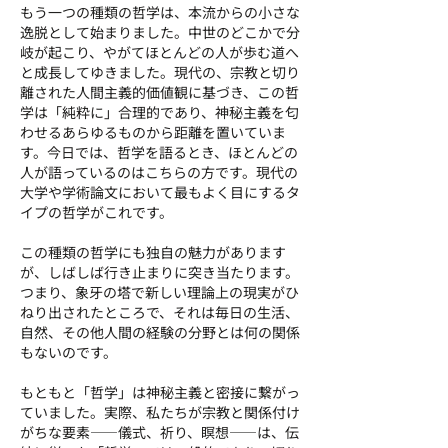
もう一つの種類の哲学は、本流からの小さな
逸脱として始まりました。中世のどこかで分
岐が起こり、やがてほとんどの人が歩む道へ
と成長してゆきました。現代の、宗教と切り
離された人間主義的価値観に基づき、この哲
学は「純粋に」合理的であり、神秘主義を匂
わせるあらゆるものから距離を置いていま
す。今日では、哲学を語るとき、ほとんどの
人が語っているのはこちらの方です。現代の
大学や学術論文において最もよく目にするタ
イプの哲学がこれです。
この種類の哲学にも独自の魅力があります
が、しばしば行き止まりに突き当たります。
つまり、象牙の塔で新しい理論上の現実がひ
ねり出されたところで、それは毎日の生活、
自然、その他人間の経験の分野とは何の関係
もないのです。
もともと「哲学」は神秘主義と密接に繋がっ
ていました。実際、私たちが宗教と関係付け
がちな要素――儀式、祈り、瞑想――は、伝