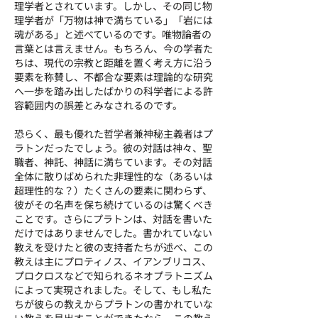
理学者とされています。しかし、その同じ物
理学者が「万物は神で満ちている」「岩には
魂がある」と述べているのです。唯物論者の
言葉とは言えません。もちろん、今の学者た
ちは、現代の宗教と距離を置く考え方に沿う
要素を称賛し、不都合な要素は理論的な研究
へ一歩を踏み出したばかりの科学者による許
容範囲内の誤差とみなされるのです。
恐らく、最も優れた哲学者兼神秘主義者はプ
ラトンだったでしょう。彼の対話は神々、聖
職者、神託、神話に満ちています。その対話
全体に散りばめられた非理性的な（あるいは
超理性的な？）たくさんの要素に関わらず、
彼がその名声を保ち続けているのは驚くべき
ことです。さらにプラトンは、対話を書いた
だけではありませんでした。書かれていない
教えを受けたと彼の支持者たちが述べ、この
教えは主にプロティノス、イアンブリコス、
プロクロスなどで知られるネオプラトニズム
によって実現されました。そして、もし私た
ちが彼らの教えからプラトンの書かれていな