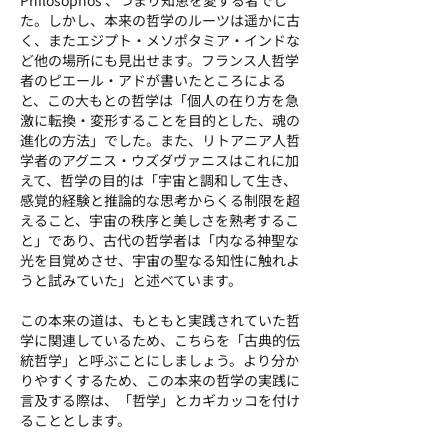
Philosophos 、つまり知恵を愛する者でし
た。しかし、本来の哲学のルーツは遥かに古
く、またエジプト・メソポタミア・インドな
ど他の場所にも見出せます。フランス人哲学
者のピエール・アドが書いたところによる
と、この大もとの哲学は「個人の在り方を急
激に転換・変形することを目的とした、魂の
進化の方法」でした。また、リトアニア人哲
学者のアグニス・ウズダヴァニスはこれに加
えて、哲学の目的は「宇宙と調和して生き、
感覚的経験と推論的な思考からくる制限を超
えること、宇宙の秩序と美しさを熟考するこ
と」であり、古代の哲学者は「内なる神聖な
光を目覚めさせ、宇宙の聖なる知性に触れよ
うと試みていた」と述べています。
この本来の道は、もともと実践されていた哲
学に関連しているため、こちらを「古典的伝
統哲学」と呼ぶことにしましょう。より分か
りやすくするため、この本来の哲学の実践に
言及する際は、「哲学」とカギカッコを付け
ることとします。