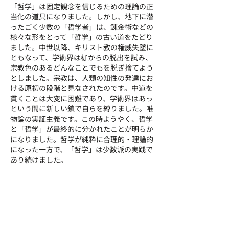
「哲学」は固定観念を信じるための理論の正
当化の道具になりました。しかし、地下に潜
ったごく少数の「哲学者」は、錬金術などの
様々な形をとって「哲学」の古い道をたどり
ました。中世以降、キリスト教の権威失墜に
ともなって、学術界は枷からの脱出を試み、
宗教色のあるどんなことでもを脱ぎ捨てよう
としました。宗教は、人類の知性の発達にお
ける原初の段階と見なされたのです。中道を
貫くことは大変に困難であり、学術界はあっ
という間に新しい鎖で自らを縛りました。唯
物論の実証主義です。この時ようやく、哲学
と「哲学」が最終的に分かれたことが明らか
になりました。哲学が純粋に合理的・理論的
になった一方で、「哲学」は少数派の実践で
あり続けました。
しかしながら、はっきりさせておかねばなり
ません。「哲学」と神聖さが常に密接に関わ
っているといっても、読者の側は「哲学」が
現代的なニュアンスでの宗教であるという誤
解を持ってはいけません。宗教とは形を明確