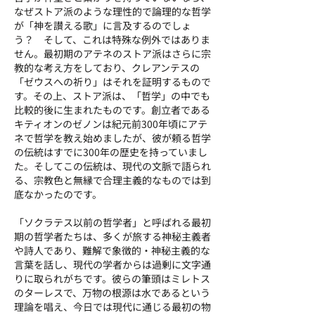
なぜストア派のような理性的で論理的な哲学
が「神を讃える歌」に言及するのでしょ
う？ そして、これは特殊な例外ではありま
せん。最初期のアテネのストア派はさらに宗
教的な考え方をしており、クレアンテスの
「ゼウスへの祈り」はそれを証明するもので
す。その上、ストア派は、「哲学」の中でも
比較的後に生まれたものです。創立者である
キティオンのゼノンは紀元前300年頃にアテ
ネで哲学を教え始めましたが、彼が頼る哲学
の伝統はすでに300年の歴史を持っていまし
た。そしてこの伝統は、現代の文脈で語られ
る、宗教色と無縁で合理主義的なものでは到
底なかったのです。
「ソクラテス以前の哲学者」と呼ばれる最初
期の哲学者たちは、多くが旅する神秘主義者
や詩人であり、難解で象徴的・神秘主義的な
言葉を話し、現代の学者からは過剰に文字通
りに取られがちです。彼らの筆頭はミレトス
のターレスで、万物の根源は水であるという
理論を唱え、今日では現代に通じる最初の物