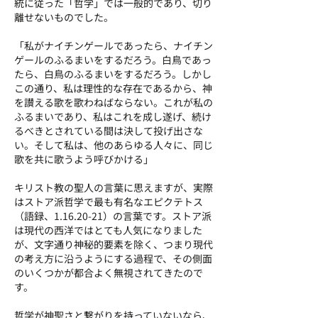
統に従った「哲学」では一般的であり、切り
離せないものでした。
「私がナイチンゲールであったら、ナイチン
ゲールのふるまいをするだろう。白鳥であっ
たら、白鳥のふるまいをするだろう。しかし
この通り、私は理性的な存在であるから、神
を讃える歌を歌わねばならない。これが私の
ふるまいであり、私はこれを成し遂げ、続け
るべきとされている間は決して投げ出さな
い。そして私は、他のあらゆる人々に、同じ
歌を共に歌うよう呼びかける」
キリスト教の聖人の言葉に思えますが、実際
はストア派哲学で最も有名なエピクテトス
（語録、1.16.20-21）の言葉です。ストア派
は現代の西洋ではとても人気になりました
が、文字通り神秘的要素を除く、つまり現代
の考え方に沿うようにする過程で、その側面
のいくつかが都合よく無視されてきたので
す。
哲学が神聖さと繋がりを持っていないなら、