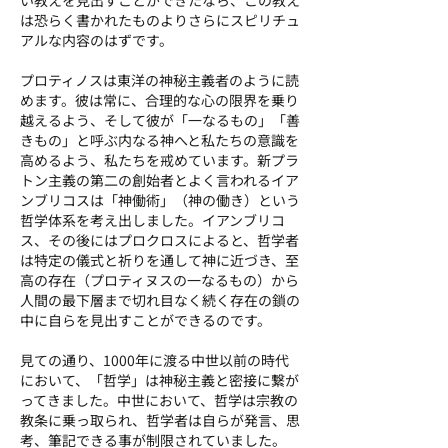
い教えを見出すことができたなら、この教え
は恐らく書かれたものよりさらにスピリチュ
アルな内容のはずです。
プロティノスは東洋の神秘主義者のように読
めます。彼は常に、合理的な心の限界を乗り
越えるよう、そして彼が「一なるもの」「善
きもの」と呼ぶ内なる神へと私たちの意識を
高めるよう、私たちを戒めています。新プラ
トン主義の第二の創始者とよく言われるイア
ンブリコスは「神働術」（神の働き）という
哲学体系を考え出しました。イアンブリコ
ス、その後にはプロクロスによると、哲学者
は特定の儀式と祈りを通して神に近づき、至
高の存在（プロティヌスの一なるもの）から
人間の最下層まで切れ目なく続く存在の鎖の
中に自らを見出すことができるのです。
見ての通り、1000年に渡る中世以前の時代
において、「哲学」は神秘主義と密接に繋が
ってきました。中世において、哲学は宗教の
教条に乗っ取られ、哲学者は自らが発言、思
考、筆記できる事が制限されていました。