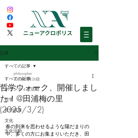
​ニューアクロポリス
記事
すべての記事
philosopher
すべての記事
2025年3月26日
哲学ウォーク、開催しまし
ボランティア活動
た！@田浦梅の里
哲学
(2025/3/2)
哲学講座
文化
春の到来を思わせるような陽だまりの
文化活動
中、多くの方にお集まりいただき、田