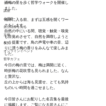
浦梅の里を歩く哲学ウォークを開催し
イベント
ました。
講座
心理学
梅林に入る前、まずは五感を開くワー
クをします。
自分自身を知る
自然の中にいる間、聴覚・触覚・嗅覚
京都
も目覚めさせて、自然を満喫しようと
いう提案です。鳥の声電や車の音、辺
横浜
りに漂う梅の香りをみんなで楽しみま
オンラインイベント
した。
哲学カフェ
今日の梅の里では、梅は満開に近く、
時折梅の花吹雪も見られました。なん
と贅沢な。
丘の上からは海も見渡せ、とても気持
ちのいい時間を過ごせました。
今日皆さんにお配りした名言集を最後
に掲載します。ご覧になる皆さんにこ