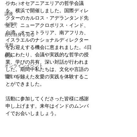
リカ、オセアニアエリアの哲学会議
イベント
を、横浜で開催しました。国際ディレ
講座
クターのカルロス・アデランタンド先
心理学
生と、ニューアクロポリス・インド、
台湾、オーストラリア、南アフリカ、
自分自身を知る
イスラエルのナショナルディレクター
京都
をお迎えする機会に恵まれました。4日
間にわたり、会議や実践的な哲学の授
横浜
業、学びの共有、深い対話が行われま
オンラインイベント
した。期間中私たちは、文化や言語の
哲学カフェ
違いを超えた友愛の実践を体験するこ
とができました。
活動に参加してくださった皆様に感謝
申し上げます。来年はインドのムンバ
イでお会いしましょう。