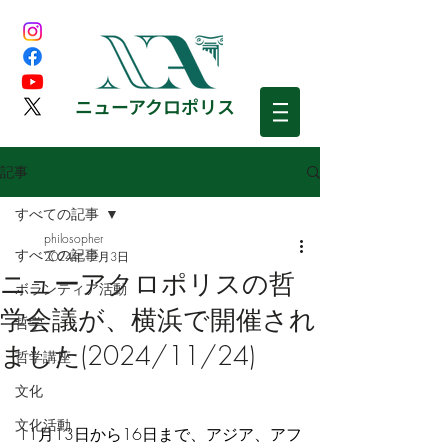
​ニューアクロポリス
記事
すべての記事
philosopher
すべての記事
2024年12月3日
ニューアクロポリスの哲
ボランティア活動
学会議が、横浜で開催され
哲学
ました(2024/11/24)
哲学講座
文化
文化活動
11月13日から16日まで、アジア、アフ