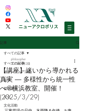
​ニューアクロポリス
記事
すべての記事
philosopher
すべての記事
2025年4月2日
【講座】迷いから導かれる
ボランティア活動
真実 ― 多様性から統一性
哲学
へ@横浜教室、開催！
哲学講座
(2025/3/29)
文化
文化活動
三寒四温の只中、氷雨降る午後、お集