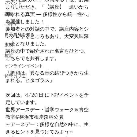
イベント
まりいただき、「【講座】　迷いから
講座
導かれる真実 ― 多様性から統一性へ」
を開催しました！
心理学
参加者との対話の中で、講座内容とシ
自分自身を知る
ンクロするところもあり、大変興味深
い会となりました。
京都
講座の中で紹介された名言をひとつ、
横浜
こちらでも共有します。
オンラインイベント
「調和は、異なる音の結びつきから生
哲学カフェ
まれる。ピタゴラス」
次回は、4/20(日)に下記イベントを予
定しています。
世界アースデー・哲学ウォーク＆青空
教室@横浜市根岸森林公園
～アースデー：多様な自然の中に、生
きるヒントを見つけてみよう～