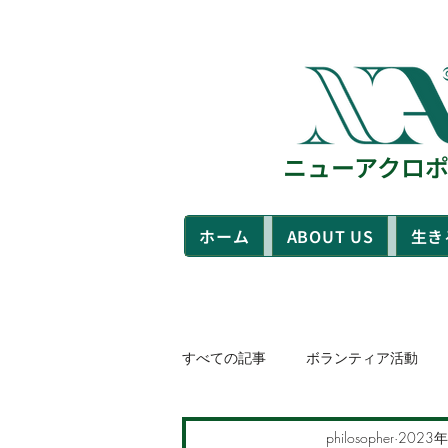
​ニューアクロ
ホーム
ABOUT US
生き
すべての記事
ボランティア活動
自分自身を知る
philosopher
京都
2023
横