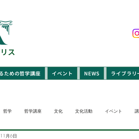
ポリス
るための哲学講座
イベント
NEWS
ライブラリ
哲学
哲学講座
文化
文化活動
イベント
講
年11月6日
浜
オンラインイベント
哲学カフェ