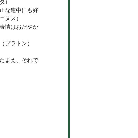
ダ）
正な連中にも好
ニヌス）
表情はおだやか
（プラトン）
たまえ、それで