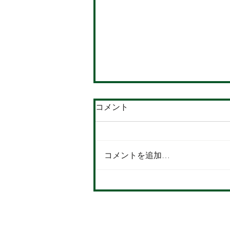
コメント
コメントを追加…
「世界哲学の日―古今東西、
共感できる哲学のメッセージ
展」（2025/12/6)
横浜教室：神奈川県横浜市神奈川区台